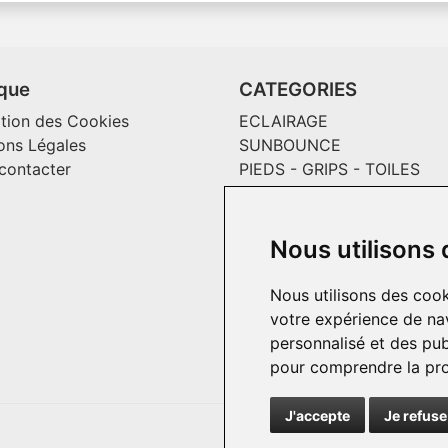
ique
CATEGORIES
ation des Cookies
ECLAIRAGE
ons Légales
SUNBOUNCE
contacter
PIEDS - GRIPS - TOILES
MAGLINER CHARIOTS
CONSOMMABLES / SOLS V
EFFETS SPECIAUX ET
Nous utilisons
INCRUSTATION
PASSECABLE
Nous utilisons des cook
HOME PRODUCT
votre expérience de nav
personnalisé et des publ
pour comprendre la pro
J'accepte
Je refuse