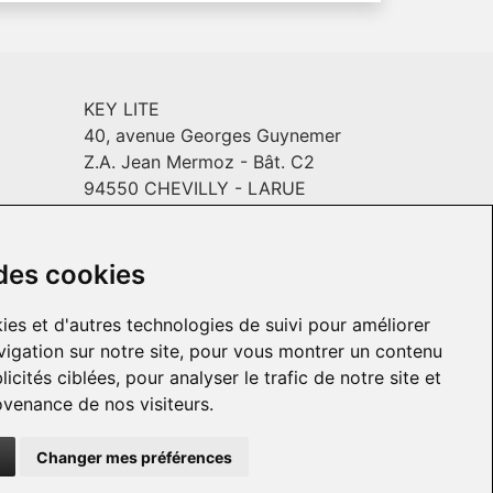
KEY LITE
40, avenue Georges Guynemer
Z.A. Jean Mermoz - Bât. C2
94550 CHEVILLY - LARUE
Email :
info@keylite.com
INYL
Horaires
: Du lundi au vendredi :
9h-13h & 14h-18h
 des cookies
ies et d'autres technologies de suivi pour améliorer
igation sur notre site, pour vous montrer un contenu
icités ciblées, pour analyser le trafic de notre site et
venance de nos visiteurs.
Changer mes préférences
© 2026 KEY LITE. Tous droits réservés.