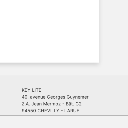
KEY LITE
40, avenue Georges Guynemer
Z.A. Jean Mermoz - Bât. C2
94550 CHEVILLY - LARUE
Email :
info@keylite.com
INYL
Horaires
: Du lundi au vendredi :