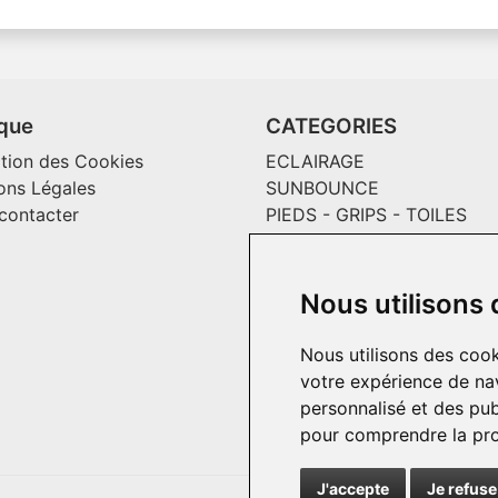
ique
CATEGORIES
ation des Cookies
ECLAIRAGE
ons Légales
SUNBOUNCE
contacter
PIEDS - GRIPS - TOILES
MAGLINER CHARIOTS
CONSOMMABLES / SOLS V
EFFETS SPECIAUX ET
Nous utilisons
INCRUSTATION
PASSECABLE
Nous utilisons des cook
HOME PRODUCT
votre expérience de nav
personnalisé et des publ
pour comprendre la pro
J'accepte
Je refuse