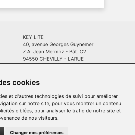
KEY LITE
40, avenue Georges Guynemer
Z.A. Jean Mermoz - Bât. C2
94550 CHEVILLY - LARUE
Email :
info@keylite.com
INYL
Horaires
: Du lundi au vendredi :
9h-13h & 14h-18h
 des cookies
ies et d'autres technologies de suivi pour améliorer
igation sur notre site, pour vous montrer un contenu
icités ciblées, pour analyser le trafic de notre site et
venance de nos visiteurs.
Changer mes préférences