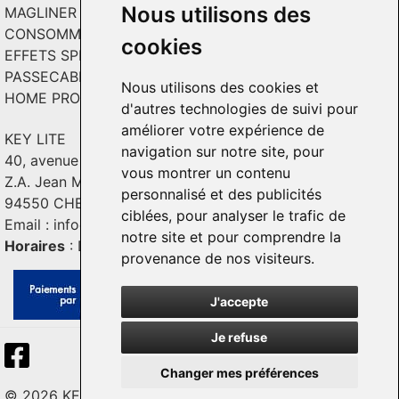
Nous utilisons des
MAGLINER CHARIOTS
CONSOMMABLES / SOLS VINYL
cookies
EFFETS SPECIAUX ET INCRUSTATION
PASSECABLE
Nous utilisons des cookies et
HOME PRODUCT
d'autres technologies de suivi pour
améliorer votre expérience de
KEY LITE
navigation sur notre site, pour
40, avenue Georges Guynemer
vous montrer un contenu
Z.A. Jean Mermoz - Bât. C2
personnalisé et des publicités
94550 CHEVILLY - LARUE
ciblées, pour analyser le trafic de
Email :
info@keylite.com
notre site et pour comprendre la
Horaires
: Du lundi au vendredi : 9h-13h & 14h-18h
provenance de nos visiteurs.
J'accepte
Je refuse
Changer mes préférences
© 2026 KEY LITE. Tous droits réservés.