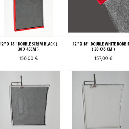
12'' X 18'' DOUBLE SCRIM BLACK (
12'' X 18'' DOUBLE WHITE BOBBI
30 X 45CM )
( 30 X45 CM )
156,00 €
157,00 €