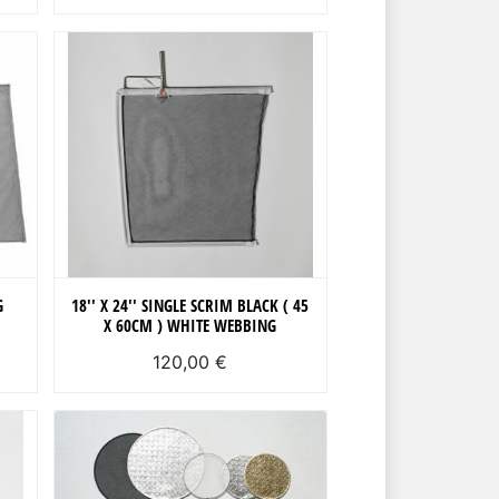
G
18'' X 24'' SINGLE SCRIM BLACK ( 45
X 60CM ) WHITE WEBBING
120,00 €