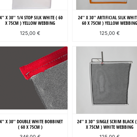
4'' X 30'' 1/4 STOP SILK WHITE ( 60
24'' X 30'' ARTIFICIAL SILK WHIT
X 75CM ) YELLOW WEBBING
60 X 75CM ) YELLOW WEBBIN
125,00 €
125,00 €
4'' X 30'' DOUBLE WHITE BOBBINET
24'' X 30'' SINGLE SCRIM BLACK (
( 60 X 75CM )
X 75CM ) WHITE WEBBING
346,00 €
125,00 €