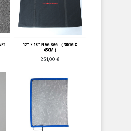
NET
12'' X 18'' FLAG BAG - ( 30CM X
45CM )
251,00 €