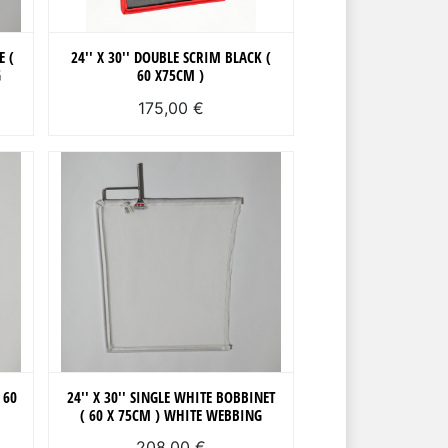
E (
24'' X 30'' DOUBLE SCRIM BLACK (
G
60 X75CM )
175,00 €
 60
24'' X 30'' SINGLE WHITE BOBBINET
( 60 X 75CM ) WHITE WEBBING
208,00 €