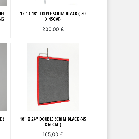
NET
12'' X 18'' TRIPLE SCRIM BLACK ( 30
NG
X 45CM)
200,00 €
E (
18'' X 24'' DOUBLE SCRIM BLACK (45
X 60CM )
165,00 €