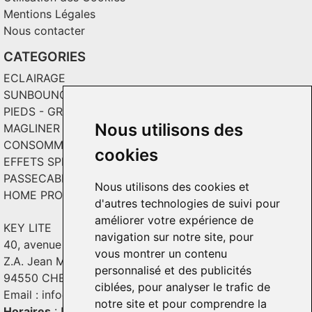
Mentions Légales
Nous contacter
CATEGORIES
ECLAIRAGE
SUNBOUNCE
PIEDS - GRIPS - TOILES
Nous utilisons des
MAGLINER CHARIOTS
CONSOMMABLES / SOLS VINYL
cookies
EFFETS SPECIAUX ET INCRUSTATION
PASSECABLE
Nous utilisons des cookies et
HOME PRODUCT
d'autres technologies de suivi pour
améliorer votre expérience de
KEY LITE
navigation sur notre site, pour
40, avenue Georges Guynemer
vous montrer un contenu
Z.A. Jean Mermoz - Bât. C2
personnalisé et des publicités
94550 CHEVILLY - LARUE
ciblées, pour analyser le trafic de
Email :
info@keylite.com
notre site et pour comprendre la
Horaires
: Du lundi au vendredi : 9h-13h & 14h-18h