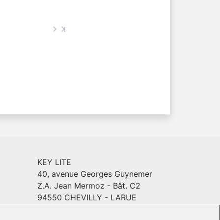
KEY LITE
40, avenue Georges Guynemer
Z.A. Jean Mermoz - Bât. C2
94550 CHEVILLY - LARUE
Email :
info@keylite.com
INYL