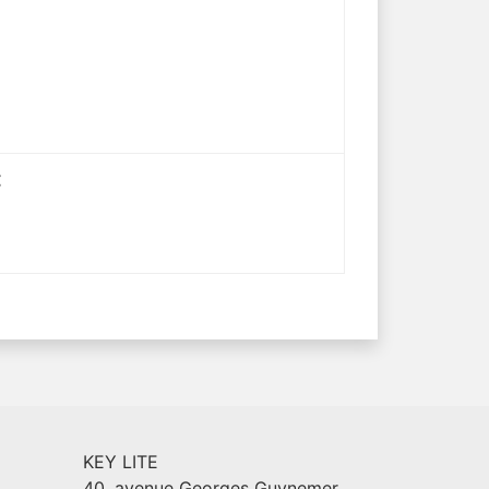
C
KEY LITE
40, avenue Georges Guynemer