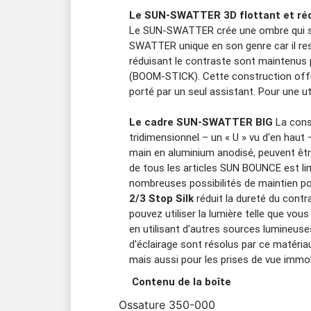
Le SUN-SWATTER 3D flottant et ré
Le SUN-SWATTER crée une ombre qui se
SWATTER unique en son genre car il r
réduisant le contraste sont maintenus p
(BOOM-STICK). Cette construction offre 
porté par un seul assistant. Pour une uti
Le
cadre SUN-SWATTER
BIG
La cons
tridimensionnel – un « U » vu d'en haut
main en aluminium anodisé, peuvent êtr
de tous les articles SUN BOUNCE est lim
nombreuses possibilités de maintien pour
2/3 Stop Silk
réduit la dureté du cont
pouvez utiliser la lumière telle que vo
en utilisant d'autres sources lumineus
d'éclairage sont résolus par ce matér
mais aussi pour les prises de vue immo
Contenu de la boîte
Ossature 350-000