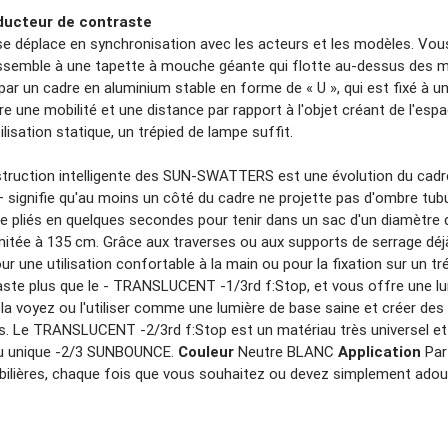
ducteur de contraste
 déplace en synchronisation avec les acteurs et les modèles. Vo
essemble à une tapette à mouche géante qui flotte au-dessus d
ar un cadre en aluminium stable en forme de « U », qui est fixé à un
une mobilité et une distance par rapport à l'objet créant de l'espac
lisation statique, un trépied de lampe suffit.
truction intelligente des SUN-SWATTERS est une évolution du ca
 – signifie qu'au moins un côté du cadre ne projette pas d'ombre tubu
e pliés en quelques secondes pour tenir dans un sac d'un diamètre 
itée à 135 cm. Grâce aux traverses ou aux supports de serrage déjà 
 une utilisation confortable à la main ou pour la fixation sur un tr
raste plus que le - TRANSLUCENT -1/3rd f:Stop, et vous offre une 
us la voyez ou l'utiliser comme une lumière de base saine et créer d
es. Le TRANSLUCENT -2/3rd f:Stop est un matériau très universel et 
iau unique -2/3 SUNBOUNCE.
Couleur
Neutre BLANC
Application
Par
bilières, chaque fois que vous souhaitez ou devez simplement adouci