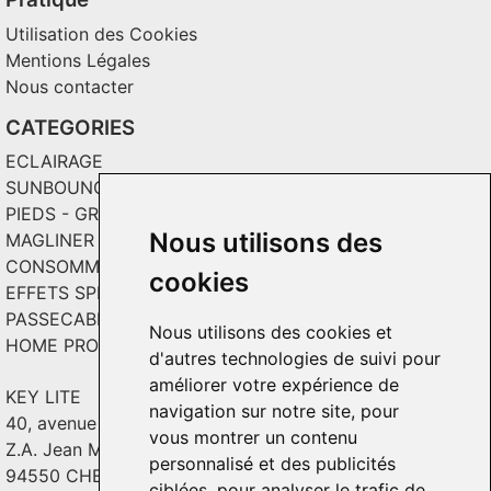
Utilisation des Cookies
Mentions Légales
Nous contacter
CATEGORIES
ECLAIRAGE
SUNBOUNCE
PIEDS - GRIPS - TOILES
Nous utilisons des
MAGLINER CHARIOTS
CONSOMMABLES / SOLS VINYL
cookies
EFFETS SPECIAUX ET INCRUSTATION
PASSECABLE
Nous utilisons des cookies et
HOME PRODUCT
d'autres technologies de suivi pour
améliorer votre expérience de
KEY LITE
navigation sur notre site, pour
40, avenue Georges Guynemer
vous montrer un contenu
Z.A. Jean Mermoz - Bât. C2
personnalisé et des publicités
94550 CHEVILLY - LARUE
ciblées, pour analyser le trafic de