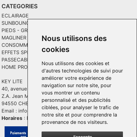
CATEGORIES
ECLAIRAGE
SUNBOUNCE
PIEDS - GRIPS - TOILES
Nous utilisons des
MAGLINER CHARIOTS
CONSOMMABLES / SOLS VINYL
cookies
EFFETS SPECIAUX ET INCRUSTATION
PASSECABLE
Nous utilisons des cookies et
HOME PRODUCT
d'autres technologies de suivi pour
améliorer votre expérience de
KEY LITE
navigation sur notre site, pour
40, avenue Georges Guynemer
vous montrer un contenu
Z.A. Jean Mermoz - Bât. C2
personnalisé et des publicités
94550 CHEVILLY - LARUE
ciblées, pour analyser le trafic de
Email :
info@keylite.com
notre site et pour comprendre la
Horaires
: Du lundi au vendredi : 9h-13h & 14h-18h
provenance de nos visiteurs.
J'accepte