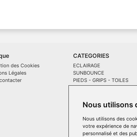
ique
CATEGORIES
ation des Cookies
ECLAIRAGE
ons Légales
SUNBOUNCE
contacter
PIEDS - GRIPS - TOILES
MAGLINER CHARIOTS
CONSOMMABLES / SOLS V
EFFETS SPECIAUX ET
Nous utilisons
INCRUSTATION
PASSECABLE
Nous utilisons des cook
HOME PRODUCT
votre expérience de nav
personnalisé et des publ