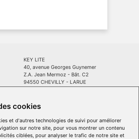
KEY LITE
40, avenue Georges Guynemer
Z.A. Jean Mermoz - Bât. C2
94550 CHEVILLY - LARUE
Email :
info@keylite.com
INYL
Horaires
: Du lundi au vendredi :
9h-13h & 14h-18h
 des cookies
ies et d'autres technologies de suivi pour améliorer
igation sur notre site, pour vous montrer un contenu
icités ciblées, pour analyser le trafic de notre site et