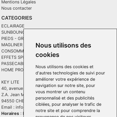
Mentions Légales
Nous contacter
CATEGORIES
ECLAIRAGE
SUNBOUNCE
PIEDS - GRIPS - TOILES
Nous utilisons des
MAGLINER CHARIOTS
CONSOMMABLES / SOLS VINYL
cookies
EFFETS SPECIAUX ET INCRUSTATION
PASSECABLE
Nous utilisons des cookies et
HOME PRODUCT
d'autres technologies de suivi pour
améliorer votre expérience de
KEY LITE
navigation sur notre site, pour
40, avenue Georges Guynemer
vous montrer un contenu
Z.A. Jean Mermoz - Bât. C2
personnalisé et des publicités
94550 CHEVILLY - LARUE
ciblées, pour analyser le trafic de
Email :
info@keylite.com
notre site et pour comprendre la
Horaires
: Du lundi au vendredi : 9h-13h & 14h-18h
provenance de nos visiteurs.