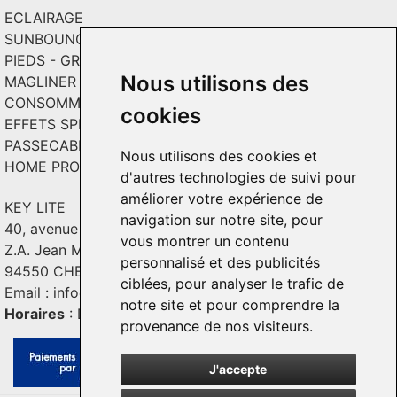
ECLAIRAGE
SUNBOUNCE
PIEDS - GRIPS - TOILES
Nous utilisons des
MAGLINER CHARIOTS
CONSOMMABLES / SOLS VINYL
cookies
EFFETS SPECIAUX ET INCRUSTATION
PASSECABLE
Nous utilisons des cookies et
HOME PRODUCT
d'autres technologies de suivi pour
améliorer votre expérience de
KEY LITE
navigation sur notre site, pour
40, avenue Georges Guynemer
vous montrer un contenu
Z.A. Jean Mermoz - Bât. C2
personnalisé et des publicités
94550 CHEVILLY - LARUE
ciblées, pour analyser le trafic de
Email :
info@keylite.com
notre site et pour comprendre la
Horaires
: Du lundi au vendredi : 9h-13h & 14h-18h
provenance de nos visiteurs.
J'accepte