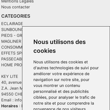
Mentions Légales
Nous contacter
CATEGORIES
ECLAIRAGE
SUNBOUNCE
PIEDS - GRIPS - TOILES
Nous utilisons des
MAGLINER CHARIOTS
CONSOMMABLES / SOLS VINYL
cookies
EFFETS SPECIAUX ET INCRUSTATION
PASSECABLE
Nous utilisons des cookies et
HOME PRODUCT
d'autres technologies de suivi pour
améliorer votre expérience de
KEY LITE
navigation sur notre site, pour
40, avenue Georges Guynemer
vous montrer un contenu
Z.A. Jean Mermoz - Bât. C2
personnalisé et des publicités
94550 CHEVILLY - LARUE
ciblées, pour analyser le trafic de
Email :
info@keylite.com
notre site et pour comprendre la
Horaires
: Du lundi au vendredi : 9h-13h & 14h-18h
provenance de nos visiteurs.