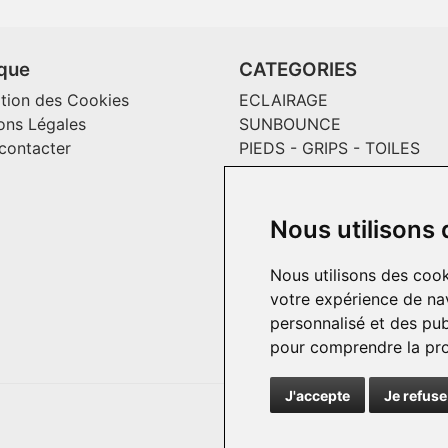
ique
CATEGORIES
ation des Cookies
ECLAIRAGE
ons Légales
SUNBOUNCE
contacter
PIEDS - GRIPS - TOILES
MAGLINER CHARIOTS
CONSOMMABLES / SOLS V
EFFETS SPECIAUX ET
Nous utilisons
INCRUSTATION
PASSECABLE
Nous utilisons des cook
HOME PRODUCT
votre expérience de nav
personnalisé et des publ
pour comprendre la pro
J'accepte
Je refuse