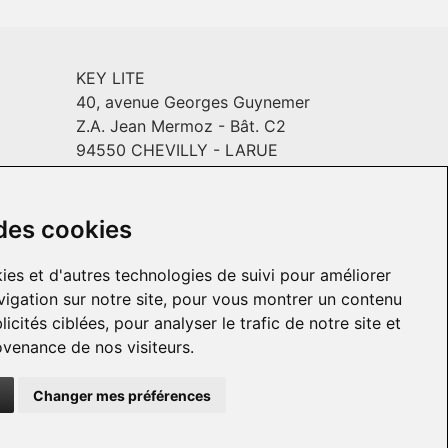
KEY LITE
40, avenue Georges Guynemer
Z.A. Jean Mermoz - Bât. C2
94550 CHEVILLY - LARUE
Email :
info@keylite.com
INYL
Horaires
: Du lundi au vendredi :
9h-13h & 14h-18h
 des cookies
ies et d'autres technologies de suivi pour améliorer
igation sur notre site, pour vous montrer un contenu
icités ciblées, pour analyser le trafic de notre site et
venance de nos visiteurs.
Changer mes préférences
© 2026 KEY LITE. Tous droits réservés.