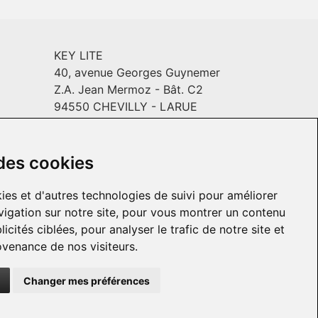
KEY LITE
40, avenue Georges Guynemer
Z.A. Jean Mermoz - Bât. C2
94550 CHEVILLY - LARUE
Email :
info@keylite.com
INYL
Horaires
: Du lundi au vendredi :
9h-13h & 14h-18h
 des cookies
ies et d'autres technologies de suivi pour améliorer
igation sur notre site, pour vous montrer un contenu
icités ciblées, pour analyser le trafic de notre site et
venance de nos visiteurs.
Changer mes préférences
© 2026 KEY LITE. Tous droits réservés.