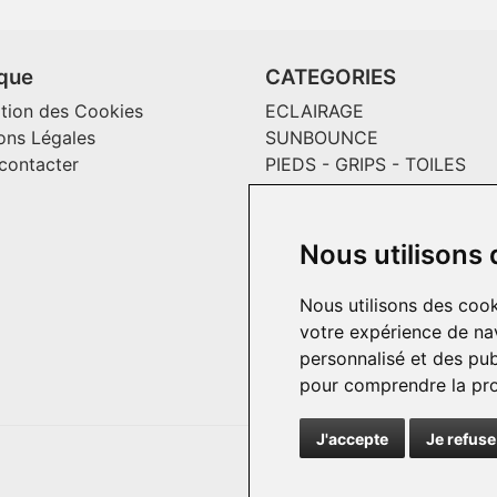
ique
CATEGORIES
ation des Cookies
ECLAIRAGE
ons Légales
SUNBOUNCE
contacter
PIEDS - GRIPS - TOILES
MAGLINER CHARIOTS
CONSOMMABLES / SOLS V
EFFETS SPECIAUX ET
Nous utilisons
INCRUSTATION
PASSECABLE
Nous utilisons des cook
HOME PRODUCT
votre expérience de nav
personnalisé et des publ
pour comprendre la pro
J'accepte
Je refuse