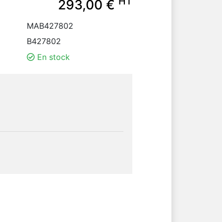
HT
293,00 €
MAB427802
B427802
En stock