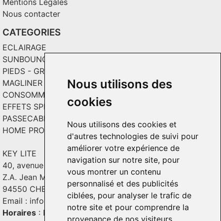
Mentions Légales
Nous contacter
CATEGORIES
ECLAIRAGE
SUNBOUNCE
PIEDS - GRIPS - TOILES
Nous utilisons des
MAGLINER CHARIOTS
CONSOMMABLES / SOLS VINYL
cookies
EFFETS SPECIAUX ET INCRUSTATION
PASSECABLE
Nous utilisons des cookies et
HOME PRODUCT
d'autres technologies de suivi pour
améliorer votre expérience de
KEY LITE
navigation sur notre site, pour
40, avenue Georges Guynemer
vous montrer un contenu
Z.A. Jean Mermoz - Bât. C2
personnalisé et des publicités
94550 CHEVILLY - LARUE
ciblées, pour analyser le trafic de
Email :
info@keylite.com
notre site et pour comprendre la
Horaires
: Du lundi au vendredi : 9h-13h & 14h-18h
provenance de nos visiteurs.